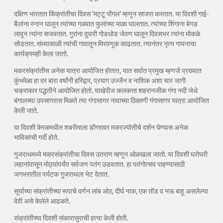
दक्षिण भारतात किंक्रांतीचा दिवस 'मट्टू पोंगल' म्हणून साजरा करतात. या दिवशी गाई-
बैलांना स्नान घालून त्यांच्या गळ्यात फुलांच्या माळा घालतात. त्यांच्या शिंगाना बेगड
लावून त्यांना सजवतात. गुरांना दुपारी गोडधोड जेवण घालून दिवसभर त्यांना मोकळे
सोडतात. संध्याकाळी त्यांची गावातून मिरवणूक काढतात. त्यानंतर नृत्य गायनाचा
कार्यक्रमही केला जातो.
मकरसंक्रांतीस अनेक यात्रा आयोजित होतात, यात सर्वात प्रमुख म्हणजे प्रख्यात
कुंभमेळा हा दर बारा वर्षांनी हरिद्वार, प्रयाग उज्जैन व नाशिक अशा चार जागी
चक्राकार पद्धतीने आयोजित होतो. याखेरीज कलकत्ता शहरानजीक गंगा नदी जेथे
बंगालच्या उपसागरास मिळते त्या गंगासागर नावाच्या ठिकाणी गंगासागर यात्रा आयोजित
केली जाते.
या दिवशी केरळमधील शबरीमाला डोंगरावर मकरज्योतीचे दर्शन घेण्यास अनेक
भाविकांची गर्दी होते.
गुजराथमध्ये मकरसंक्रांतीचा दिवस उतराण म्हणून ओळखला जातो. या दिवशी घरोघरी
लहानांपासून मोठ्यांपर्यंत सर्वजण पतंग उडवतात. हा पतंगोत्सव पाहण्यासाठी
जगभरातील पर्यटक गुजराथला भेट देतात.
सूर्याच्या संक्रांतीच्या रूपाचे वर्णन लांब ओठ, दीर्घ नाक, एक तोंड व नऊ बाहू असलेल्या
देवी असे केलेले आढळते.
संक्रांतीच्या दिवशी संकारासुराची हत्या केली होती.