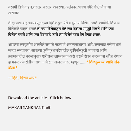
दरवर्षी तिचे वाहन,शस्त्र, वस्त्र, अवस्था, अलंकार, भक्षण वगैरे गोष्टी वेगळ्या
असतात.
ती एखाद्या वाहनावरबसून एका दिशेकडून येते व दुसऱ्या दिशेला जाते. त्यावेळी तिसऱ्या
दिशेकडे पाहत असते.
ती
ज्या
दिशेकडून
येते
त्या
दिशेला
समृद्धी
मिळते
आणि
ज्या
दिशेला
बघते
आणि
ज्या
दिशेकडे
जाते
त्या
दिशेचे
फळ
वेग
वेगळे
असते.
आपल्या संस्कृतीत असलेले सणांचे महत्व हे अनन्यसाधारण आहे. समाजात स्नेहबंधाचे
महत्व समजावत, आपल्या कृषिप्रधानदेशातील कृषिसंस्कृती जपणारा आणि
हवामानातील बदलानुसार शरीराला लाभदायक असे पदार्थ सेवन करण्याचा संदेश देणारा
हा मकर संक्रांतीचा सण -- मिळून साजरा करू, म्हणून .......
* तिळगुळ घ्या आणि गोड
बोला *
-माहिती, प्रिया आपटे
Download the article - Click below
MAKAR SANKRANT.pdf