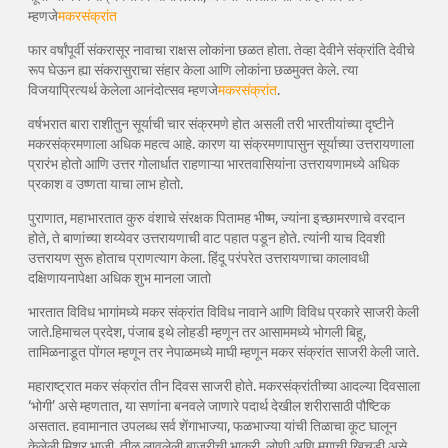
म्हणजे
मकरसंक्रांत
फार वर्षांपूर्वी संकरासूर नावाचा राक्षस लोकांना छळत होता. तेव्हा देवीने संक्रांति देवीचे
रूप घेऊन ह्या संकरासुराचा संहार केला आणि लोकांना छळमुक्त केले. त्या
विजयाप्रित्यर्थ केलेला आनंदोत्सव म्हणजे
मकरसंक्रांत
.
वर्षभरात बारा राशीतुन सूर्याची चार संक्रमणे होत असली तरी भारतीयांच्या दृष्टीने
मकरसंक्रमणाला अधिक महत्व आहे. कारण या संक्रमणापासुन सूर्याच्या उत्तरायणाला
प्रारंभ होतो आणि उत्तर गोलार्धात राहणाऱ्या भारतवासियांना उत्तरायणामध्ये अधिक
प्रकाश व उष्णता याचा लाभ होतो.
पुराणात, महाभारतात कुरु वंशाचे संरक्षक पितामह भीष्म, ज्यांना इच्छामरणाचे वरदान
होते, ते बाणांच्या शय्येवर उत्तरायणाची वाट पहात पडून होते. त्यांनी याच दिवशी
उत्तरायण सुरू होताच प्राणत्याग केला. हिंदू परंपरेत उत्तरायणाचा कालावधी
दक्षिणायनापेक्षा अधिक शुभ मानला जातो
भारतात विविध भागांमध्ये मकर संक्रांत विविध नावाने आणि विविध प्रकारे साजरी केली
जाते.हिमाचल प्रदेश, पंजाब इथे लोहडी म्हणून तर आसाममध्ये भोगली बिहू,
तामिळनाडूत पोंगल म्हणून तर नेपाळमध्ये माघी म्हणून मकर संक्रांत साजरी केली जाते.
महाराष्ट्रात मकर संक्रांत तीन दिवस साजरी होते. मकरसंक्रांतीच्या आदल्या दिवसाला
‘भोगी’ असे म्हणतात, या सणांना बनवले जाणारे पदार्थ देखील शरीरासाठी पौष्टिक
असतात. हवामानात उपलब्ध सर्व शेंगाभाज्या, फळभाज्या यांची तिळाचा कूट घालून
केलेली मिश्र भाजी, तीळ लावलेली बाजरीची भाकरी, लोणी अणि मुगाची खिचडी असे