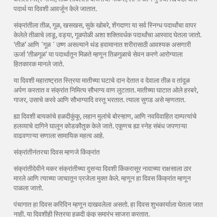
पदार्थ या दिवशी आवर्जून केले जातात.
संक्रांतीला तीळ, गूळ, खसखस, सुके खोबरे, शेंगदाणा या सर्व स्निग्ध पदार्थांचा वापर
केलेले तीळाचे लाडू, वड्या, गूळपोळी अशा शक्तिवर्धक पदार्थांचा आस्वाद घेतला जातो.
‘तीळ’ आणि ´गूळ ´ उष्ण असल्याने थंड हवामानात शरीरासाठी आवश्यक असणारी
ऊर्जा ‘तीळगूळ’ या पदार्थातून मिळते म्हणून तिळगुळाचे सेवन करणे आरोग्याला
हितकारक मानले जाते.
या दिवशी महाराष्ट्रात स्त्रिया मातीच्या घटाचे दान देतात व देवाला तीळ व तांदूळ
अर्पण करतात व संक्रांत निमित्य सौभाग्य वाण लुटतात. मातीच्या घाटात ओले हरबरे,
गाजर, उसाचे करवे आणि सौभाग्यादि वस्तू भरतात. त्याला सुगड असे म्हणतात.
ह्या दिवशी बायकांचे हळदीकुंकू, लहान मुलांचे बोरन्हाण, आणि नवविवाहित दाम्पत्यांचे
हलव्याचे दागिने घालून कोडकौतुक केले जाते. एकूणच ह्या स्नेह संबंध जपणाऱ्या
वाढवणाऱ्या सणाला सामायिक महत्व आहे.
संक्रांतीनंतरचा दिवस म्हणजे किंक्रांत
संक्रांतीदेवीने मकर संक्रांतीच्या दुसऱ्या दिवशी किंकरासूर नावाच्या राक्षसाला ठार
मारले आणि त्याच्या जाचातून प्रजेला मुक्त केले. म्हणून हा दिवस किंक्रांत म्हणून
पाळला जातो.
पंचागात हा दिवस करिदिन म्हणून दाखवलेला असतो. हा दिवस शुभकार्याला घेतला जात
नाही. या दिवशीही स्त्रिया हळदी कुंकू समारंभ साजरा करतात.