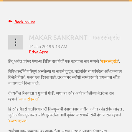
Back to list
MAKAR SANKRANT - मकरसंक्रांत
हिंदू धर्मात वर्षभर येणा-या विविध सणांपैकी एक महत्त्वाचा सण म्हणजे ‘
मकरसंक्रांत
’.
विविध रुढींनी परिपूर्ण असलेल्या या सणाने कुटुंब, नातेसंबंध या परंपरेला अधिक महत्त्व
दिलेले दिसते. फक्त एक दिवस नाही, तर वर्षभर सर्वांशी सामंजस्याने वागण्याचा संदेश
या सणाद्वारे दिला जातो.
तीळातील स्निग्धता व गुळाची गोडी, अशा ह्या स्नेह अधिक गोडीच्या मैत्रीचा सण
म्हणजे ´
मकर संक्रांत
´
हि स्नेह-मैत्री वाढविण्यासाठी तिळगुळाची देवाणघेवाण करीत, नवीन स्नेहसंबंध जोडत ,
जुने अधिक दृढ करत आणि दुरावलेली नाती पूर्ववत करण्याची संधी देणारा सण म्हणजे
‘
मकरसंक्रांत
’
सूर्याच्या मकर संक्रमणावर आधारलेला, अख्या भारतात साजरा होणार सण