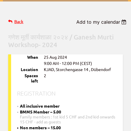
Back
Add to my calendar
गणेश मूर्ती कार्यशाळा २०२४ / Ganesh Murti
Workshop- 2024
When
25 Aug 2024
9:00 AM - 12:00 PM (CEST)
Location
KJAD, Storchengasse 14 , Dūbendorf
Spaces
2
left
REGISTRATION
All inclusive member
BMMS Member – 5.00
Family members : 1st kid 5 CHF and 2nd kid onwards
15 CHF - add as guests
Non members – 15.00