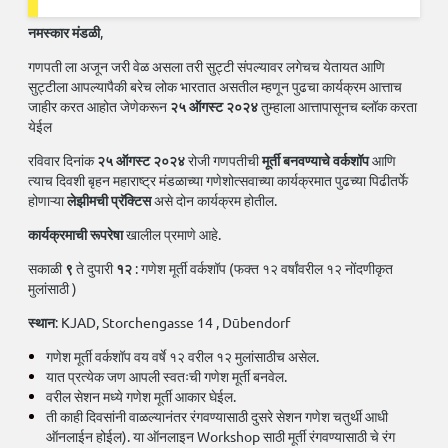
नमस्कार मंडळी
,
गणपती ला अजून जरी वेळ असला तरी सुट्टी संपल्यावर लगेचच येतायत आणि
सुट्टीला आपल्यापैकी बरेच लोक भारतात असतील म्हणून पुढचा कार्यक्रम आत्ताच
जाहीर करत आहोत जेणेकरून
२५ ऑगस्ट २०२४
तुम्हाला आत्तापासूनच ब्लॉक करता
येईल
रविवार दिनांक
२५ ऑगस्ट २०२४
रोजी गणपतीची
मूर्ती बनवण्याचे वर्कशॉप
आणि
त्याच दिवशी बृहन महाराष्ट्र मंडळाच्या गणेशोत्सवाच्या कार्यक्रमात पुढच्या पिढीतर्फे
होणाऱ्या
लेझीमची प्रॅक्टिस
असे दोन कार्यक्रम होतील.
कार्यक्रमाची रूपरेषा
खालील प्रमाणे आहे.
सकाळी
९
ते दुपारी
१२
: गणेश मूर्ती वर्कशॉप (फक्त १२ वर्षांवरील १२ नोंदणीकृत
मुलांसाठी )
स्थान
: KJAD, Storchengasse 14 , Dūbendorf
गणेश मूर्ती वर्कशॉप वय वर्षे १२ वरील १२ मुलांसाठीच असेल.
यात प्रत्येक जण आपली स्वतःची गणेश मूर्ती बनवेल.
वरील सेशन मध्ये गणेश मूर्ती आकार घेईल.
ती काही दिवसांनी वाळल्यानंतर रंगवण्यासाठी दुसरे सेशन गणेश चतुर्थी आधी
ऑनलाईन होईल). या ऑनलाइन Workshop साठी मूर्ती रंगवण्यासाठी चे रंग